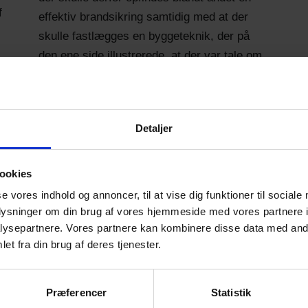
f
effektiv brandsikring samtidig med at der
skulle fastlægges en byggeteknik, der på
den ene side illustrerede, at der var tale om
en rekonstruktion samtidig med at de
byggetekniske udfordringer, den stående
rekonstruktion af et langhus fra 1942 har lidt
Detaljer
af gennem årene.
Den 1000 år gamle vikingeborg er et af
Nordens vigtigste fortidsminder, og
ookies
Trelleborg betragtes i dag som en af
se vores indhold og annoncer, til at vise dig funktioner til sociale
grundpillerne i samlingen af det danske rige.
oplysninger om din brug af vores hjemmeside med vores partnere i
ysepartnere. Vores partnere kan kombinere disse data med andr
Borgen er opført af Harald Blåtand omkring
et fra din brug af deres tjenester.
år 980, og er den bedst bevarede, bedst
befæstede og mest spektakulære af
Blåtands fem ringborge.
Præferencer
Statistik