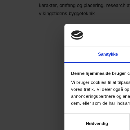
karakter, omfang og placering, research a
vikingetidens byggeteknik
Samtykke
Denne hjemmeside bruger c
Vi bruger cookies til at tilpas
vores trafik. Vi deler også 
annonceringspartnere og anal
dem, eller som de har indsaml
Samtykkevalg
Nødvendig