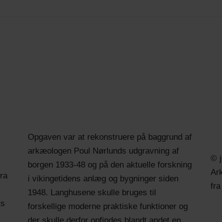
Opgaven var at rekonstruere på baggrund af
arkæologen Poul Nørlunds udgravning af
© 
borgen 1933-48 og på den aktuelle forskning
Ark
ra
i vikingetidens anlæg og bygninger siden
fra
1948. Langhusene skulle bruges til
ts
forskellige moderne praktiske funktioner og
der skulle derfor opfindes blandt andet en