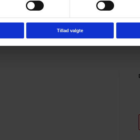
Tillad valgte
Praktisk info
Om Jens Bertelsen
Nyhedsbreve
Cookies deklaration
Privatlivspolitik