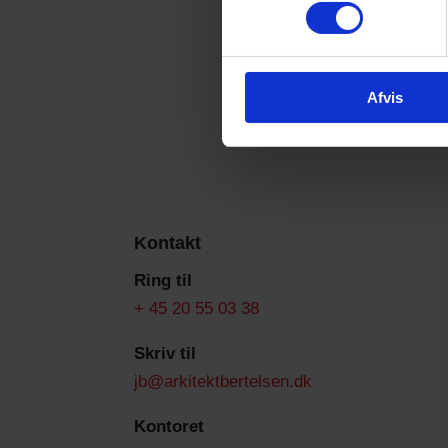
Afvis
Kontakt
Ring til
+ 45 20 55 03 38
Skriv til
jb@arkitektbertelsen.dk
Kontoret