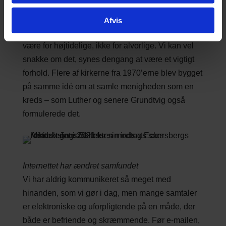
kunne fint finde sig til rette i de kirker, der var
bygget op gennem middelalderen. Da der blev
Afvis
bygget nye kirker i 1970erne, måtte kirkerne ikke
være for højtidelige, ikke for alvorlige. Vi kan vel
snakke om det, synes dengang at være et vigtigt
forhold. Flere af kirkerne fra 1970’erne blev bygget
på samme idé om at samle menigheden som en
kreds – som Luther og senere Grundtvig også
formulerede det.
Internettet har ændret samfundet
Vi har aldrig kommunikeret så meget med
hinanden, som vi gør i dag, men mange samtaler
er elektroniske og uforpligtende på en måde, der
både er befriende og skræmmende. Før e-mailen,