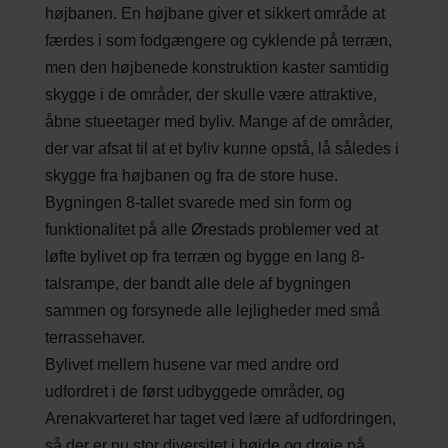
højbanen. En højbane giver et sikkert område at
færdes i som fodgængere og cyklende på terræn,
men den højbenede konstruktion kaster samtidig
skygge i de områder, der skulle være attraktive,
åbne stueetager med byliv. Mange af de områder,
der var afsat til at et byliv kunne opstå, lå således i
skygge fra højbanen og fra de store huse.
Bygningen 8-tallet svarede med sin form og
funktionalitet på alle Ørestads problemer ved at
løfte bylivet op fra terræn og bygge en lang 8-
talsrampe, der bandt alle dele af bygningen
sammen og forsynede alle lejligheder med små
terrassehaver.
Bylivet mellem husene var med andre ord
udfordret i de først udbyggede områder, og
Arenakvarteret har taget ved lære af udfordringen,
så der er nu stor diversitet i højde og drøje på