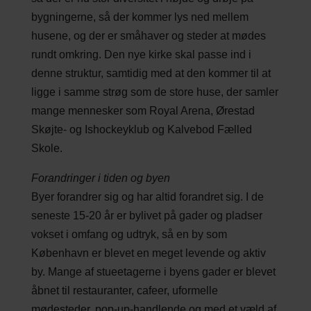
bygningerne, så der kommer lys ned mellem
husene, og der er småhaver og steder at mødes
rundt omkring. Den nye kirke skal passe ind i
denne struktur, samtidig med at den kommer til at
ligge i samme strøg som de store huse, der samler
mange mennesker som Royal Arena, Ørestad
Skøjte- og Ishockeyklub og Kalvebod Fælled
Skole.
Forandringer i tiden og byen
Byer forandrer sig og har altid forandret sig. I de
seneste 15-20 år er bylivet på gader og pladser
vokset i omfang og udtryk, så en by som
København er blevet en meget levende og aktiv
by. Mange af stueetagerne i byens gader er blevet
åbnet til restauranter, cafeer, uformelle
mødesteder, pop-up-handlende og med et væld af