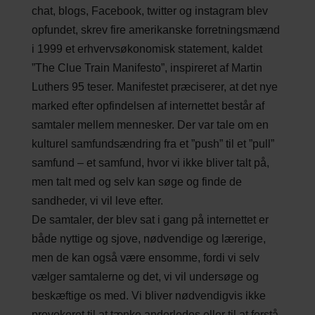
chat, blogs, Facebook, twitter og instagram blev
opfundet, skrev fire amerikanske forretningsmænd
i 1999 et erhvervsøkonomisk statement, kaldet
”The Clue Train Manifesto”, inspireret af Martin
Luthers 95 teser. Manifestet præciserer, at det nye
marked efter opfindelsen af internettet består af
samtaler mellem mennesker. Der var tale om en
kulturel samfundsændring fra et ”push” til et ”pull”
samfund – et samfund, hvor vi ikke bliver talt på,
men talt med og selv kan søge og finde de
sandheder, vi vil leve efter.
De samtaler, der blev sat i gang på internettet er
både nyttige og sjove, nødvendige og lærerige,
men de kan også være ensomme, fordi vi selv
vælger samtalerne og det, vi vil undersøge og
beskæftige os med. Vi bliver nødvendigvis ikke
provokeret til at tænke anderledes eller til at forstå