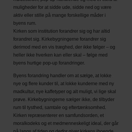
muligheder for at sidde ude, sidde ned og være
aktiv eller stille på mange forskellige måder i
byens rum.
Kirken som institution forandrer sig og har altid
forandret sig. Kirkebygningerne forandrer sig
derimod med en vis træghed, der ikke følger – og
heller ikke hverken kan eller skal – følge med
byens hurtige pop-up forandringer.
Byens forandring handler om at sælge, at lokke
nye og flere kunder til, at lokke kunderne med ny
madkultur, nye kaffetyper og alt muligt, vi lige skal
prøve. Kirkebygningerne sælger ikke, de tilbyder
rum til tysthed, samtale og eftertænksomhed.
Kirken repræsenterer en samfundsorden, et
moralkodeks og et medmenneskeligt ideal, der går
på langs af tiden og derfor giver kirkens iboende