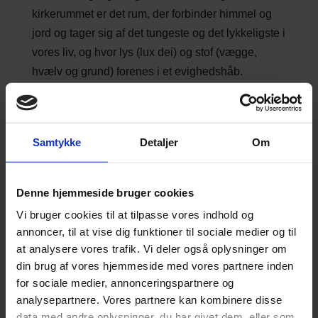
kirkerummet er det rum, der forbinder himmel og
jord og tager sig af det tungeste og det lykkeligste i
vores liv, og hvor lys (lux dei) og stof (vægge,
hvælv og grund) forenes i et evighedshåb.
Samtykke
Detaljer
Om
Fra middelalderkirker til nyere kirker
En ”rigtig kirke” opfatter de fleste som den hvide
middelalderkirke på landet. Den var synlig i
Denne hjemmeside bruger cookies
landskabet på stor afstand, og de mange hvide
Vi bruger cookies til at tilpasse vores indhold og
kirker dannede et tæt, både synligt og mentalt
annoncer, til at vise dig funktioner til sociale medier og til
netværk over hele landet. Et billede på ”det, der
at analysere vores trafik. Vi deler også oplysninger om
hører Herren til” og på en orden, der var større end
din brug af vores hjemmeside med vores partnere inden
den enkelte.
for sociale medier, annonceringspartnere og
I dag opfatter vi netværk anderledes. Udviklingen
analysepartnere. Vores partnere kan kombinere disse
data med andre oplysninger, du har givet dem, eller som
af Web 2.0 og den sociale kommunikation, den