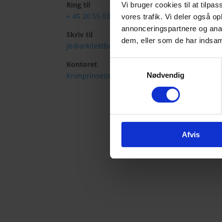
Ring til
Vi bruger cookies til at tilpas
+ 45 20 55 03 38
vores trafik. Vi deler også 
annonceringspartnere og anal
Skriv til
dem, eller som de har indsaml
jb@arkitektbertelsen.dk
Samtykkevalg
Kontoret
Kronprinsessegade 26, 2. sal
Nødvendig
Afvis