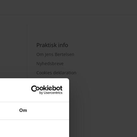
Praktisk info
Om Jens Bertelsen
Nyhedsbreve
Cookies deklaration
Privatlivspolitik
Om
De sociale medier