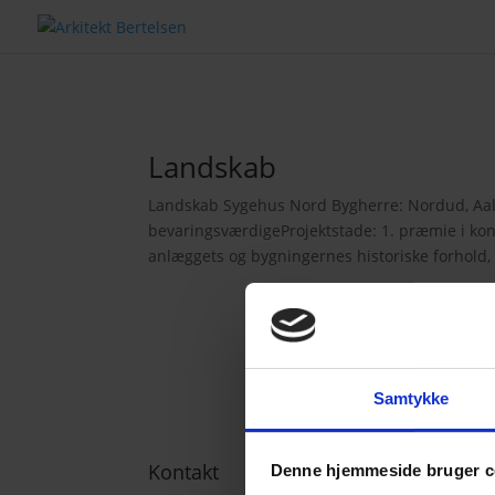
Landskab
Landskab Sygehus Nord Bygherre: Nordud, Aalb
bevaringsværdigeProjektstade: 1. præmie i ko
anlæggets og bygningernes historiske forhold, 
Samtykke
Kontakt
Denne hjemmeside bruger c