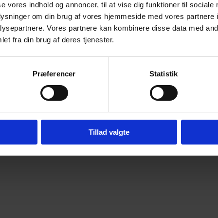
Om Jens Bertelsen
se vores indhold og annoncer, til at vise dig funktioner til sociale
oplysninger om din brug af vores hjemmeside med vores partnere i
Nyhedsbreve
ysepartnere. Vores partnere kan kombinere disse data med andr
Cookies deklaration
et fra din brug af deres tjenester.
Privatlivspolitik
Præferencer
Statistik
Webdesign af
Tillad valgte