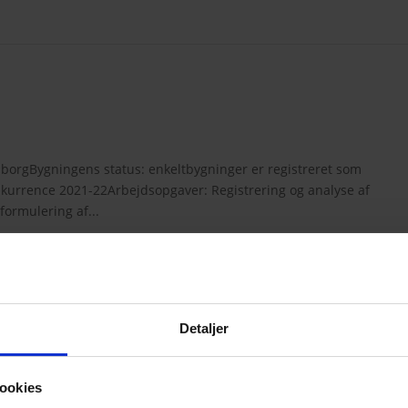
orgBygningens status: enkeltbygninger er registreret som
nkurrence 2021-22Arbejdsopgaver: Registrering og analyse af
formulering af...
Detaljer
Praktisk info
ookies