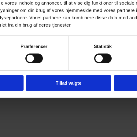
Om Jens Bertelsen
se vores indhold og annoncer, til at vise dig funktioner til sociale
oplysninger om din brug af vores hjemmeside med vores partnere i
Nyhedsbreve
ysepartnere. Vores partnere kan kombinere disse data med andr
Cookies deklaration
et fra din brug af deres tjenester.
Privatlivspolitik
Præferencer
Statistik
Webdesign af
Tillad valgte