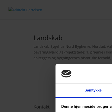
Landskab
Landskab Sygehus Nord Bygherre: Nordud, Aalb
bevaringsværdigeProjektstade: 1. præmie i ko
anlæggets og bygningernes historiske forhold, 
Samtykke
Kontakt
Denne hjemmeside bruger c