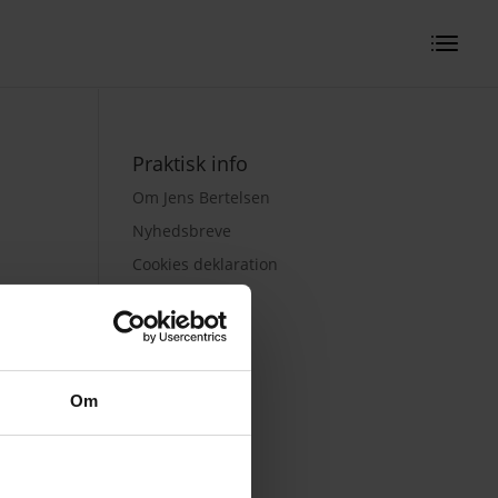
Praktisk info
Om Jens Bertelsen
Nyhedsbreve
Cookies deklaration
Privatlivspolitik
Om
De sociale medier