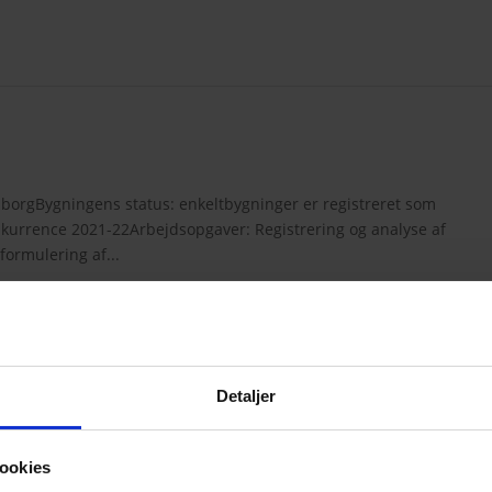
orgBygningens status: enkeltbygninger er registreret som
nkurrence 2021-22Arbejdsopgaver: Registrering og analyse af
formulering af...
Detaljer
Praktisk info
ookies