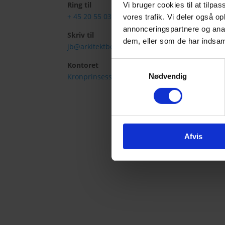
Ring til
Vi bruger cookies til at tilpas
+ 45 20 55 03 38
vores trafik. Vi deler også 
annonceringspartnere og anal
Skriv til
dem, eller som de har indsaml
jb@arkitektbertelsen.dk
Samtykkevalg
Kontoret
Kronprinsessegade 26, 2. sal
Nødvendig
Afvis